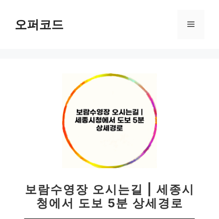
컨
텐
오퍼코드
메
츠
로
뉴
건
너
뛰
기
보람수영장 오시는길 | 세종시
청에서 도보 5분 상세경로