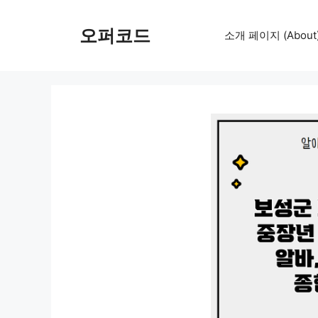
컨
텐
오퍼코드
소개 페이지 (About
츠
로
건
너
뛰
기