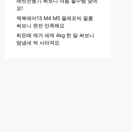
래빗선풍기 써보니 여름 필수템 맞네
요!
맥북에어13 M4 M5 올레포빅 필름
써보니 완전 만족해요
찌든때 제거 세제 4kg 한 달 써보니
땀냄새 싹 사라져요