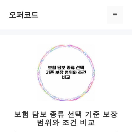
컨
텐
오퍼코드
메
츠
로
뉴
건
너
뛰
기
보험 담보 종류 선택 기준 보장
범위와 조건 비교