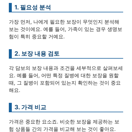
1. 필요성 분석
가장 먼저, 나에게 필요한 보장이 무엇인지 분석해
보는 것이에요. 예를 들어, 가족이 있는 경우 생명보
험이 특히 중요할 거예요.
2. 보장 내용 검토
각 담보의 보장 내용과 조건을 세부적으로 살펴보세
요. 예를 들어, 어떤 특정 질병에 대한 보장을 원할
때, 그 질병이 포함되어 있는지 확인하는 것이 중요
해요.
3. 가격 비교
가격은 중요한 요소죠. 비슷한 보장을 제공하는 보
험 상품들 간의 가격을 비교해 보는 것이 좋아요.