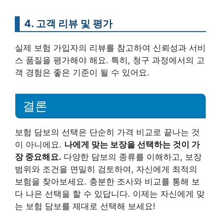
4. 고객 리뷰 및 평가
실제 보험 가입자의 리뷰를 참고하여 신뢰성과 서비
스 품질을 평가해야 해요. 특히, 청구 과정에서의 고
객 경험은 좋은 기준이 될 수 있어요.
결론
보험 담보의 선택은 단순히 가격 비교로 끝나는 것
이 아니에요.
나에게 맞는 보장을 선택하는 것이 가
장 중요해요.
다양한 담보의 종류를 이해하고, 보장
범위와 조건을 면밀히 검토하여, 자신에게 최적의
보험을 찾아보세요. 충분한 조사와 비교를 통해 보
다 나은 선택을 할 수 있답니다. 이제는 자신에게 맞
는 보험 담보를 제대로 선택해 보세요!