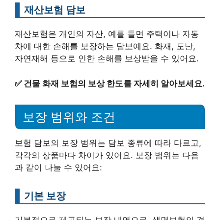
재산보험 담보
재산보험은 개인의 자산, 예를 들면 주택이나 자동
차에 대한 손해를 보장하는 담보예요. 화재, 도난,
자연재해 등으로 인한 손해를 보상받을 수 있어요.
✅
건물 화재 보험의 보상 한도를 자세히 알아보세요.
보장 범위와 조건
보험 담보의 보장 범위는 담보 종류에 따라 다르고,
각각의 상품마다 차이가 있어요. 보장 범위는 다음
과 같이 나눌 수 있어요:
기본 보장
기본적으로 제공되는 보장 내역으로, 생명보험의 경