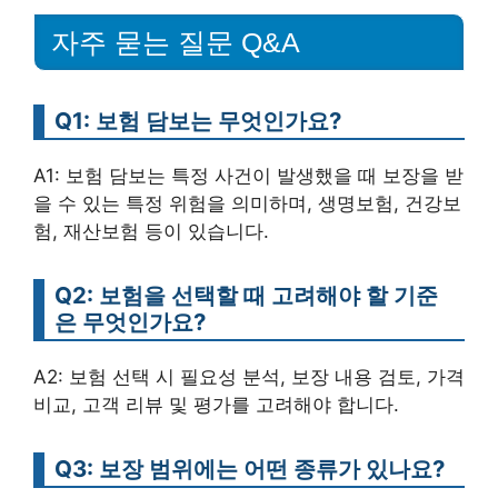
자주 묻는 질문 Q&A
Q1: 보험 담보는 무엇인가요?
A1: 보험 담보는 특정 사건이 발생했을 때 보장을 받
을 수 있는 특정 위험을 의미하며, 생명보험, 건강보
험, 재산보험 등이 있습니다.
Q2: 보험을 선택할 때 고려해야 할 기준
은 무엇인가요?
A2: 보험 선택 시 필요성 분석, 보장 내용 검토, 가격
비교, 고객 리뷰 및 평가를 고려해야 합니다.
Q3: 보장 범위에는 어떤 종류가 있나요?