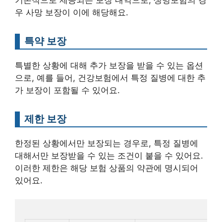
우 사망 보장이 이에 해당해요.
특약 보장
특별한 상황에 대해 추가 보장을 받을 수 있는 옵션
으로, 예를 들어, 건강보험에서 특정 질병에 대한 추
가 보장이 포함될 수 있어요.
제한 보장
한정된 상황에서만 보장되는 경우로, 특정 질병에
대해서만 보장받을 수 있는 조건이 붙을 수 있어요.
이러한 제한은 해당 보험 상품의 약관에 명시되어
있어요.