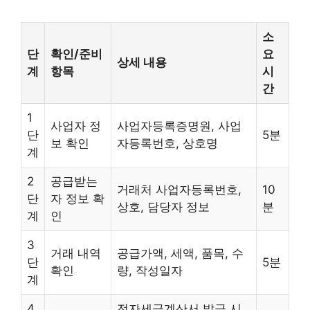
소
단
확인/준비
요
상세 내용
계
항목
시
간
1
사업자 정
사업자등록증명원, 사업
단
5분
보 확인
자등록번호, 상호명
계
2
공급받는
거래처 사업자등록번호,
10
단
자 정보 확
상호, 담당자 정보
분
계
인
3
거래 내역
공급가액, 세액, 품목, 수
단
5분
확인
량, 작성일자
계
4
전자세금계산서 발급 시