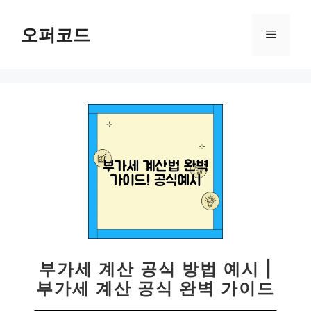
컨
텐
오퍼코드
메
츠
로
뉴
건
너
뛰
기
부가세 계산 공식 방법 예시 |
부가세 계산 공식 완벽 가이드