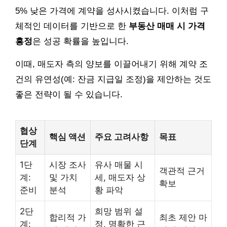
5% 낮은 가격에 계약을 성사시켰습니다. 이처럼 구
체적인 데이터를 기반으로 한
부동산 매매 시 가격
흥정
은 성공 확률을 높입니다.
이때, 매도자 측의 양보를 이끌어내기 위해 계약 조
건의 유연성(예: 잔금 지급일 조정)을 제안하는 것도
좋은 전략이 될 수 있습니다.
협상
핵심 액션
주요 고려사항
목표
단계
1단
시장 조사
유사 매물 시
객관적 근거
계:
및 가치
세, 매도자 상
확보
준비
분석
황 파악
2단
희망 범위 설
합리적 가
최초 제안 마
계:
정, 명확한 근