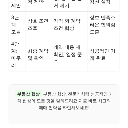
격 제안
감선 설정
제안
거 제시
3단
상호 만족스
상호 조건
가격 외 계약
계:
러운 합의점
조율
조건 협상
조율
도출
4단
계약 내용 재
계:
최종 계약
성공적인 거
확인, 일정 준
마무
및 확인
래 완료
수
리
부동산 협상
부동산 협상, 전문가처럼!성공적인 가
격 협상의 모든 것을 알려드려요.지금 바로 최고의
매매 전략을 확인해보세요!