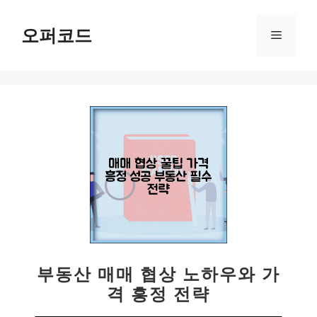
컨
텐
오퍼코드
메
츠
로
뉴
건
너
뛰
기
부동산 매매 협상 노하우와 가
격 흥정 전략