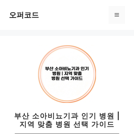
컨
텐
오퍼코드
메
츠
로
뉴
건
너
뛰
기
부산 소아비뇨기과 인기 병원 |
지역 맞춤 병원 선택 가이드