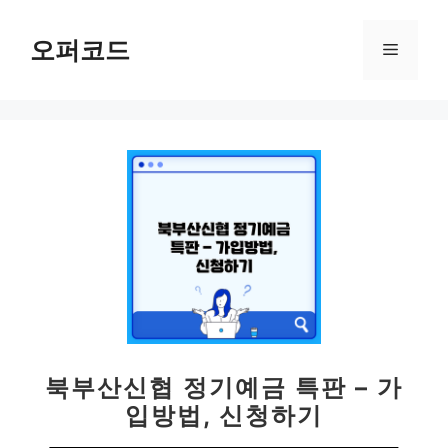
컨
텐
오퍼코드
메
츠
로
뉴
건
너
뛰
기
북부산신협 정기예금 특판 – 가
입방법, 신청하기