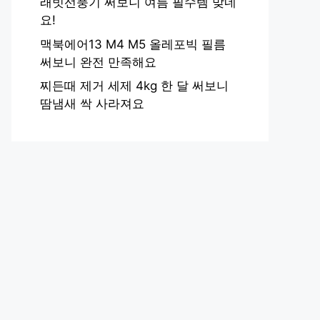
래빗선풍기 써보니 여름 필수템 맞네
요!
맥북에어13 M4 M5 올레포빅 필름
써보니 완전 만족해요
찌든때 제거 세제 4kg 한 달 써보니
땀냄새 싹 사라져요