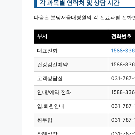
각 과목별 연락처 및 상담 시간
다음은 분당서울대병원의 각 진료과별 전화번
부서
전화번호
대표전화
1588-33
건강검진예약
1588-33
고객상담실
031-787-
안내/예약 전화
1588-33
입.퇴원안내
031-787-
원무팀
031-787-
장례식장
031-787-