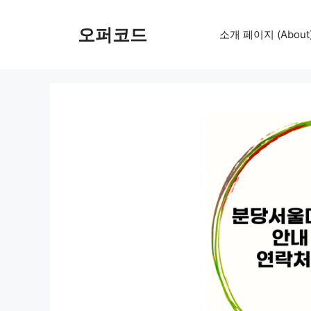
컨
텐
오퍼코드
소개 페이지 (About
츠
로
건
너
뛰
기