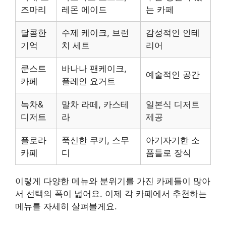
즈마리
레몬 에이드
는 카페
달콤한
수제 케이크, 브런
감성적인 인테
기억
치 세트
리어
쿤스트
바나나 팬케이크,
예술적인 공간
카페
플레인 요거트
녹차&
말차 라떼, 카스테
일본식 디저트
디저트
라
제공
플로라
푹신한 쿠키, 스무
아기자기한 소
카페
디
품들로 장식
이렇게 다양한 메뉴와 분위기를 가진 카페들이 많아
서 선택의 폭이 넓어요. 이제 각 카페에서 추천하는
메뉴를 자세히 살펴볼게요.