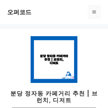
컨
텐
오퍼코드
메
츠
로
뉴
건
너
뛰
기
분당 정자동 카페거리 추천 | 브
런치, 디저트