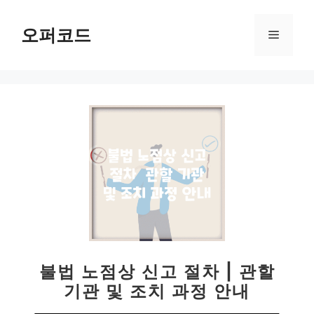
컨
텐
오퍼코드
메
츠
로
뉴
건
너
뛰
기
불법 노점상 신고 절차 | 관할
기관 및 조치 과정 안내