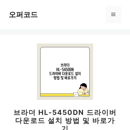
컨
텐
오퍼코드
메
츠
로
뉴
건
너
뛰
기
브라더 HL-5450DN 드라이버
다운로드 설치 방법 및 바로가
기