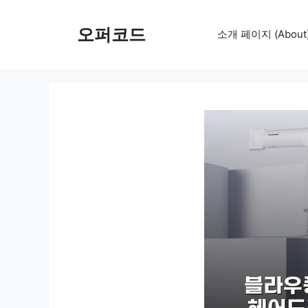
컨
텐
오퍼코드
소개 페이지 (About
츠
로
건
너
뛰
기