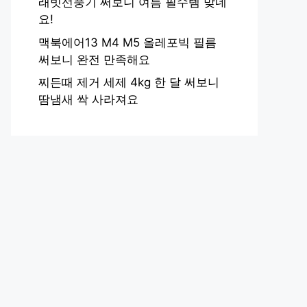
래빗선풍기 써보니 여름 필수템 맞네
요!
맥북에어13 M4 M5 올레포빅 필름
써보니 완전 만족해요
찌든때 제거 세제 4kg 한 달 써보니
땀냄새 싹 사라져요