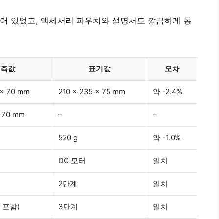
어 있었고, 액세서리 파우치와 설명서도 깔끔하게 동
실측값
표기값
오차
 x 70 mm
210 x 235 x 75 mm
약 -2.4%
x 70 mm
–
–
520 g
약 -1.0%
DC 모터
일치
2단계
일치
 포함)
3단계
일치