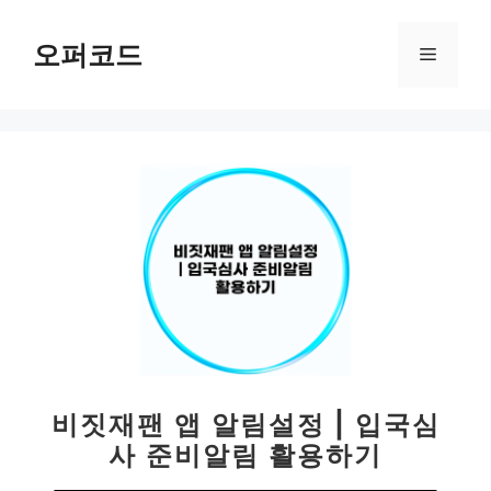
컨
텐
오퍼코드
메
츠
로
뉴
건
너
뛰
기
비짓재팬 앱 알림설정 | 입국심
사 준비알림 활용하기