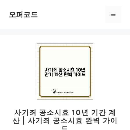
컨
텐
오퍼코드
메
츠
로
뉴
건
너
뛰
기
사기죄 공소시효 10년 기간 계
산 | 사기죄 공소시효 완벽 가이
드