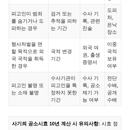
도피
피고인이 범죄
검거 또는
수사 기
처,
를 숨기거나 도
추적을 피하
록, 관련
은닉
피하는 경우
는 기간
진술
장소
형사처벌을 면
이중
외국 여
할 목적으로 외
국적 변경
국적
권, 출생
국 국적을 취득
기간
보유
증명서
한 경우
여부
수사기관이
수사 기
전단
피고인 불명 또
피고인을 특
록, 공소
수배,
는 소재 불명
정하지 못한
제기 가
공개
기간
능 여부
수배
사기죄 공소시효 10년 계산 시 유의사항:
시효 정