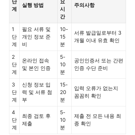
단
요
실행 방법
주의사항
계
시
간
1
필요 서류 및
10-
서류 발급일로부터 3
단
개인 정보 준
15
개월 이내 유효 확인
계
비
분
2
5-
온라인 접속
공인인증서 또는 간편
단
10
및 본인 인증
인증 수단 준비
계
분
3
신청 정보 입
15-
입력 오류가 없는지
단
력 및 서류 첨
20
꼼꼼히 확인
계
부
분
4
5-
최종 검토 후
제출 전 모든 내용 최
단
10
제출
종 확인
계
분