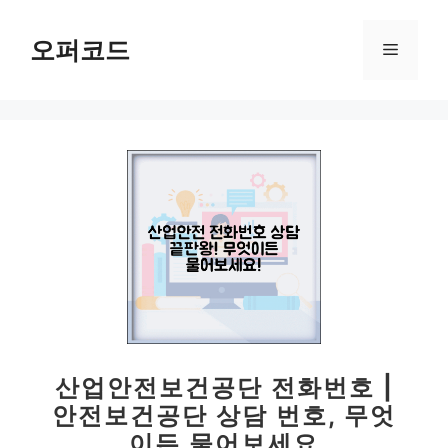
컨
텐
오퍼코드
메
츠
로
뉴
건
너
뛰
기
산업안전보건공단 전화번호 |
안전보건공단 상담 번호, 무엇
이든 물어보세요