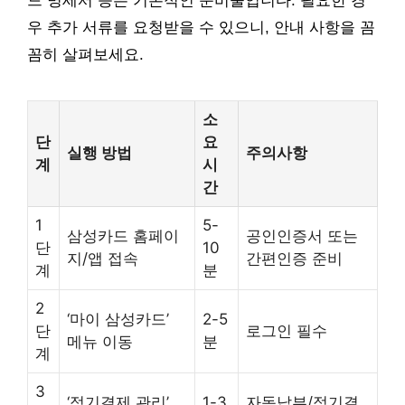
드 명세서 등은 기본적인 준비물입니다. 필요한 경
우 추가 서류를 요청받을 수 있으니, 안내 사항을 꼼
꼼히 살펴보세요.
소
단
요
실행 방법
주의사항
계
시
간
1
5-
삼성카드 홈페이
공인인증서 또는
단
10
지/앱 접속
간편인증 준비
계
분
2
‘마이 삼성카드’
2-5
단
로그인 필수
메뉴 이동
분
계
3
‘정기결제 관리’
1-3
자동납부/정기결