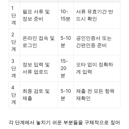
1
필요 서류 및
10-
서류 유효기간 반
단
정보 준비
15분
드시 확인
계
2
온라인 접속 및
5-10
공인인증서 또는
단
로그인
분
간편인증 준비
계
3
15-
정보 입력 및
오타 없이 정확하
단
20
서류 업로드
게 입력
계
분
4
최종 검토 및
5-10
제출 전 모든 항목
단
제출
분
재확인
계
각 단계에서 놓치기 쉬운 부분들을 구체적으로 짚어