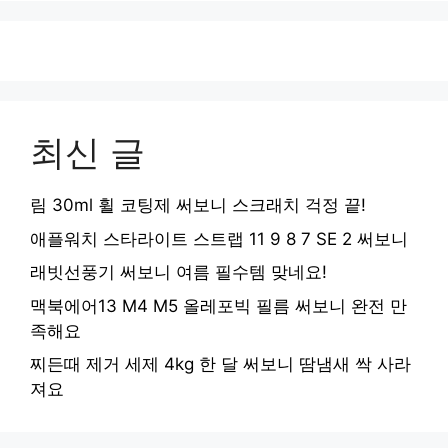
최신 글
림 30ml 휠 코팅제 써보니 스크래치 걱정 끝!
애플워치 스타라이트 스트랩 11 9 8 7 SE 2 써보니
래빗선풍기 써보니 여름 필수템 맞네요!
맥북에어13 M4 M5 올레포빅 필름 써보니 완전 만
족해요
찌든때 제거 세제 4kg 한 달 써보니 땀냄새 싹 사라
져요