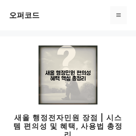
컨
텐
오퍼코드
메
츠
로
뉴
건
너
뛰
기
새올 행정전자민원 장점 | 시스
템 편의성 및 혜택, 사용법 총정
리