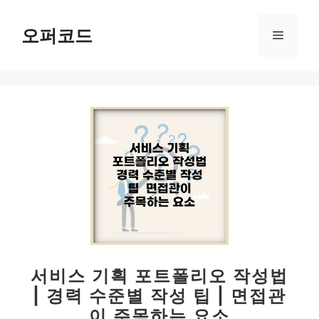
컨
텐
오퍼코드
메
츠
로
뉴
건
너
뛰
기
서비스 기획 포트폴리오 작성법
| 경력 수준별 작성 팁 | 면접관
이 주목하는 요소