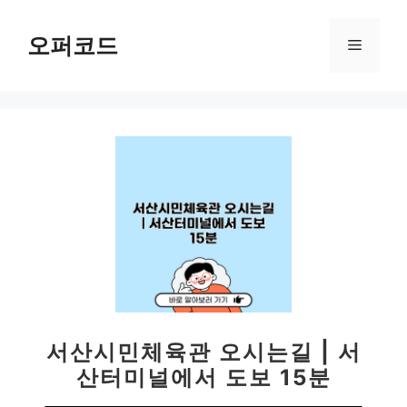
컨
텐
오퍼코드
메
츠
로
뉴
건
너
뛰
기
서산시민체육관 오시는길 | 서
산터미널에서 도보 15분