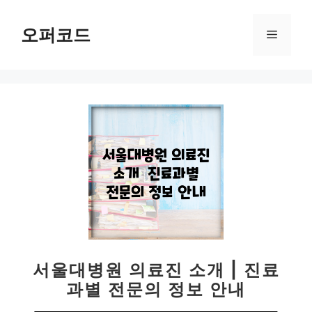
컨
텐
오퍼코드
메
츠
로
뉴
건
너
뛰
기
서울대병원 의료진 소개 | 진료
과별 전문의 정보 안내