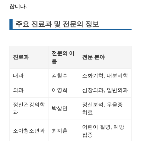
합니다.
주요 진료과 및 전문의 정보
전문의 이
진료과
전문 분야
름
내과
김철수
소화기학, 내분비학
외과
이영희
심장외과, 일반외과
정신건강의학
정신분석, 우울증
박상민
과
치료
어린이 질병, 예방
소아청소년과
최지훈
접종