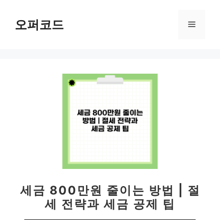
컨
텐
오퍼코드
메
츠
로
뉴
건
너
뛰
기
세금 800만원 줄이는 방법 | 절
세 전략과 세금 공제 팁