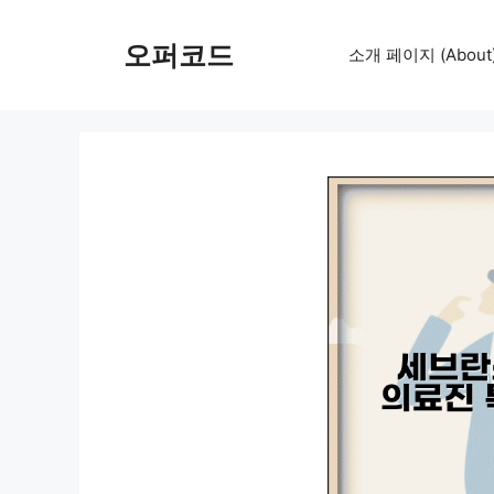
컨
텐
오퍼코드
소개 페이지 (About
츠
로
건
너
뛰
기