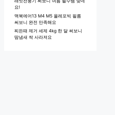
래빗선풍기 써보니 여름 필수템 맞네
요!
맥북에어13 M4 M5 올레포빅 필름
써보니 완전 만족해요
찌든때 제거 세제 4kg 한 달 써보니
땀냄새 싹 사라져요