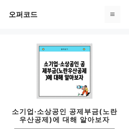
컨
텐
오퍼코드
메
츠
로
뉴
건
너
뛰
기
소기업·소상공인 공제부금(노란
우산공제)에 대해 알아보자