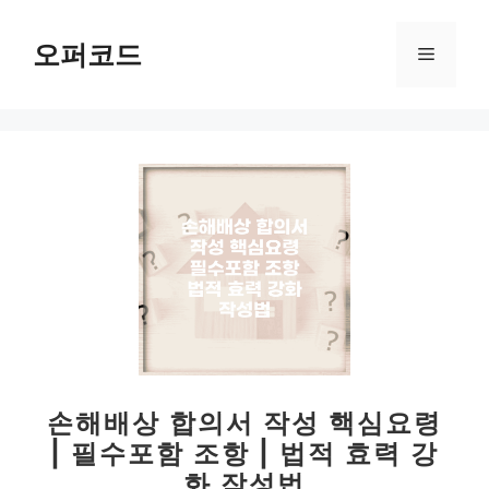
컨
텐
오퍼코드
메
츠
로
뉴
건
너
뛰
기
손해배상 합의서 작성 핵심요령
| 필수포함 조항 | 법적 효력 강
화 작성법