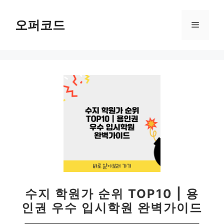
컨
텐
오퍼코드
메
츠
로
뉴
건
너
뛰
기
수지 학원가 순위 TOP10 | 용
인권 우수 입시학원 완벽가이드