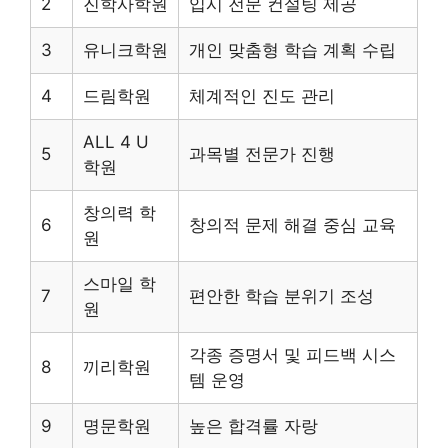
2
진학사학원
입시 전문 컨설팅 제공
3
유니크학원
개인 맞춤형 학습 계획 수립
4
드림학원
체계적인 진도 관리
ALL 4 U
5
과목별 전문가 진행
학원
창의력 학
6
창의적 문제 해결 중심 교육
원
스마일 학
7
편안한 학습 분위기 조성
원
각종 증명서 및 피드백 시스
8
끼리학원
템 운영
9
명문학원
높은 합격률 자랑