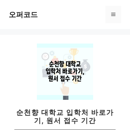
컨
텐
오퍼코드
메
츠
로
뉴
건
너
뛰
기
순천향 대학교 입학처 바로가
기, 원서 접수 기간