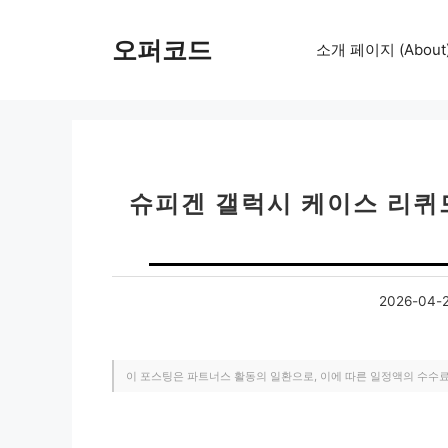
컨
텐
오퍼코드
소개 페이지 (About
츠
로
건
너
뛰
기
슈피겐 갤럭시 케이스 리퀴
2026-04-
이 포스팅은 파트너스 활동의 일환으로, 이에 따른 일정액의 수수