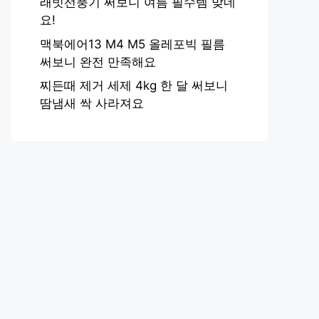
래빗선풍기 써보니 여름 필수템 맞네
요!
맥북에어13 M4 M5 올레포빅 필름
써보니 완전 만족해요
찌든때 제거 세제 4kg 한 달 써보니
땀냄새 싹 사라져요