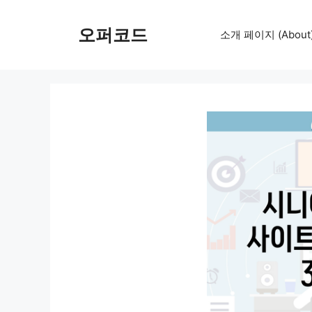
컨
텐
오퍼코드
소개 페이지 (About
츠
로
건
너
뛰
기