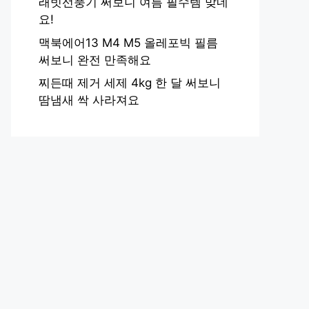
래빗선풍기 써보니 여름 필수템 맞네
요!
맥북에어13 M4 M5 올레포빅 필름
써보니 완전 만족해요
찌든때 제거 세제 4kg 한 달 써보니
땀냄새 싹 사라져요