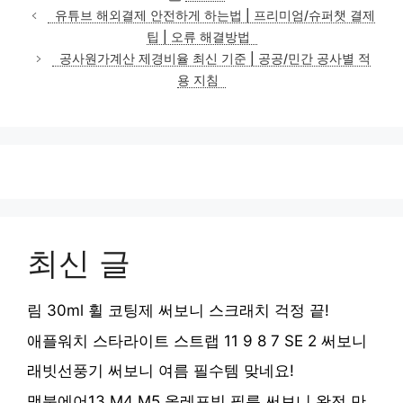
테
유튜브 해외결제 안전하게 하는법 | 프리미엄/슈퍼챗 결제
고
팁 | 오류 해결방법
리
공사원가계산 제경비율 최신 기준 | 공공/민간 공사별 적
용 지침
최신 글
림 30ml 휠 코팅제 써보니 스크래치 걱정 끝!
애플워치 스타라이트 스트랩 11 9 8 7 SE 2 써보니
래빗선풍기 써보니 여름 필수템 맞네요!
맥북에어13 M4 M5 올레포빅 필름 써보니 완전 만