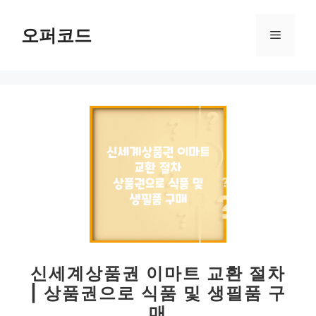
컨
텐
오퍼코드
메
츠
로
뉴
건
너
뛰
기
신세계상품권 이마트 교환 절차
| 상품권으로 식품 및 생필품 구
매