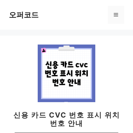
컨
텐
오퍼코드
메
츠
로
뉴
건
너
뛰
기
신용 카드 CVC 번호 표시 위치
번호 안내