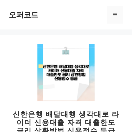
컨
텐
오퍼코드
메
츠
로
뉴
건
너
뛰
기
신한은행 배달대행 생각대로 라
이더 신용대출 자격 대출한도
금리 상환방법 신용점수 등급