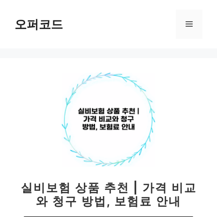
컨
텐
오퍼코드
메
츠
로
뉴
건
너
뛰
기
실비보험 상품 추천 | 가격 비교
와 청구 방법, 보험료 안내