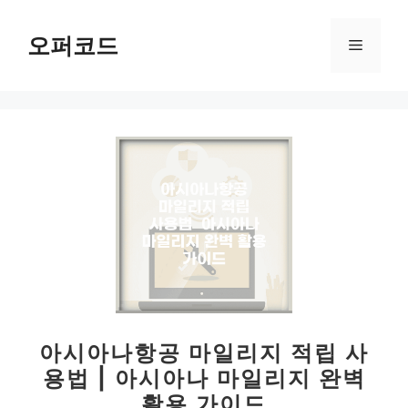
컨
텐
오퍼코드
메
츠
로
뉴
건
너
뛰
기
아시아나항공 마일리지 적립 사
용법 | 아시아나 마일리지 완벽
활용 가이드