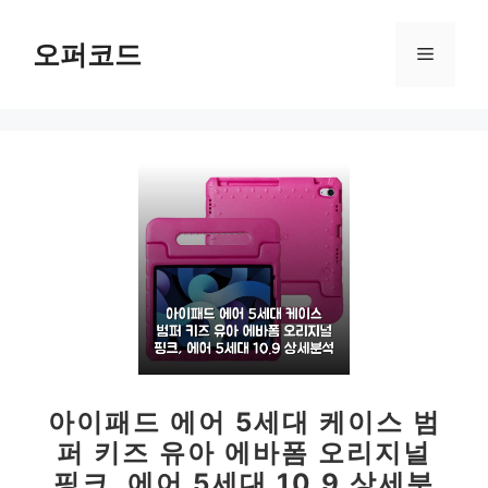
컨
텐
오퍼코드
메
츠
로
뉴
건
너
뛰
기
아이패드 에어 5세대 케이스 범
퍼 키즈 유아 에바폼 오리지널
핑크, 에어 5세대 10.9 상세분