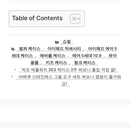
Table of Contents
카
쇼핑
테
태
범퍼 케이스
,
아이패드 악세사리
,
아이패드 에어 5
고
그
세대 케이스
,
에바폼 케이스
,
에어 5세대 10.9
,
유아
리
용품
,
키즈 케이스
,
핑크 케이스
빅쏘 애플워치 SE3 케이스 2주 써보니 흠집 걱정 끝!
바베큐 스테인레스 그릴 도구 세트 써보니 캠핑이 즐거워
요!