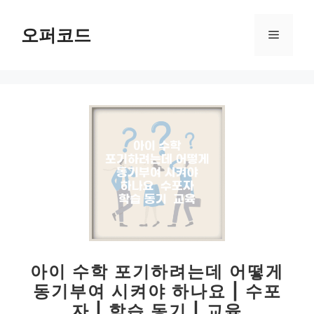
컨
텐
오퍼코드
메
츠
로
뉴
건
너
뛰
기
아이 수학 포기하려는데 어떻게
동기부여 시켜야 하나요 | 수포
자 | 학습 동기 | 교육