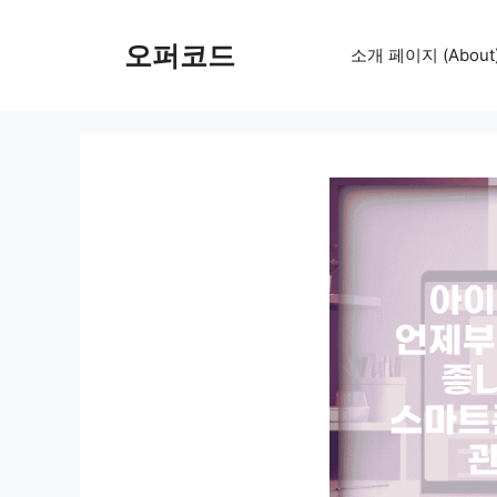
컨
텐
오퍼코드
소개 페이지 (About
츠
로
건
너
뛰
기