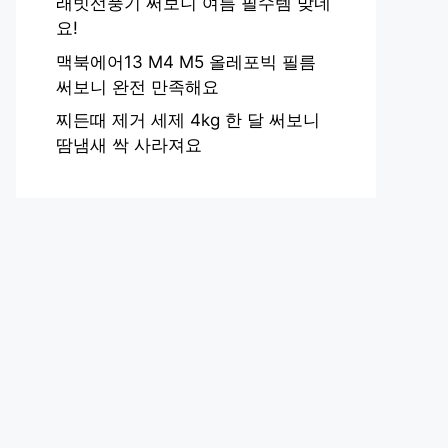
래빗선풍기 써보니 여름 필수템 맞네
요!
맥북에어13 M4 M5 올레포빅 필름
써보니 완전 만족해요
찌든때 제거 세제 4kg 한 달 써보니
땀냄새 싹 사라져요