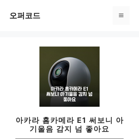
컨
텐
오퍼코드
메
츠
로
뉴
건
너
뛰
기
아카라 홈카메라 E1 써보니 아
기울음 감지 넘 좋아요