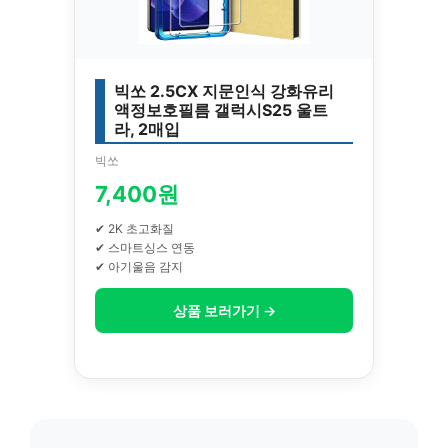
빅쏘 2.5CX 지문인식 강화유리
액정보호필름 갤럭시S25 울트
라, 2매입
빅쏘
7,400원
✔ 2K 초고화질
✔ 스마트싱스 연동
✔ 아기울음 감지
상품 보러가기 →