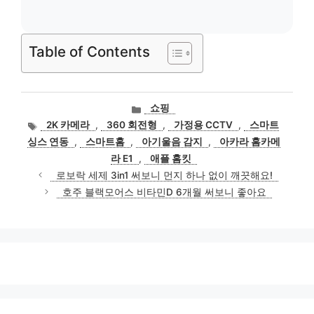
Table of Contents
카
쇼핑
테
태
2K 카메라
,
360 회전형
,
가정용 CCTV
,
스마트
고
그
싱스 연동
,
스마트홈
,
아기울음 감지
,
아카라 홈카메
리
라 E1
,
애플 홈킷
로보락 세제 3in1 써보니 먼지 하나 없이 깨끗해요!
호주 블랙모어스 비타민D 6개월 써보니 좋아요