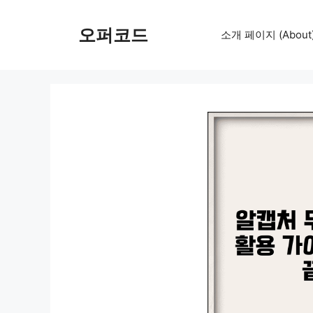
컨
텐
오퍼코드
소개 페이지 (About
츠
로
건
너
뛰
기