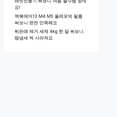
래빗선풍기 써보니 여름 필수템 맞네
요!
맥북에어13 M4 M5 올레포빅 필름
써보니 완전 만족해요
찌든때 제거 세제 4kg 한 달 써보니
땀냄새 싹 사라져요