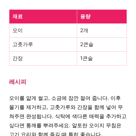
재료
용량
오이
2개
고춧가루
2큰술
간장
1큰술
레시피
오이를 얇게 썰고, 소금에 잠깐 절여 줍니다. 이후
물기를 제거하고, 고춧가루와 간장을 함께 넣어 무
쳐주면 완성됩니다. 식탁에 색다른 매력을 추가하고
싶다면 통깨를 뿌려주세요. 알토란 오이지 무침은
고기 요리와 함께 즐길 때 특히 좋습니다.