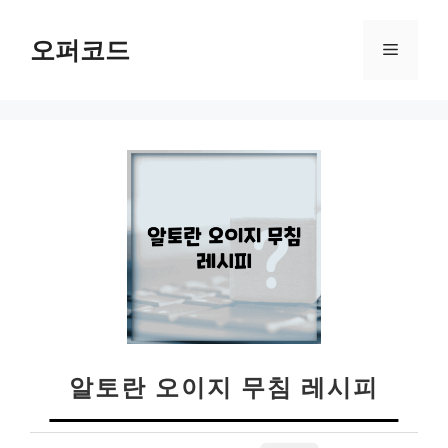
컨
텐
오퍼코드
메
츠
로
뉴
건
너
뛰
기
알토란 오이지 무침 레시피