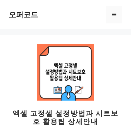
컨
텐
오퍼코드
메
츠
로
뉴
건
너
뛰
기
엑셀 고정셀 설정방법과 시트보
호 활용팁 상세안내