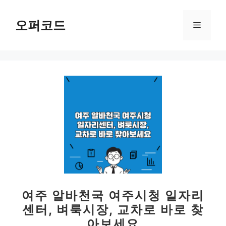
컨
텐
오퍼코드
메
츠
로
뉴
건
너
뛰
기
여주 알바천국 여주시청 일자리
센터, 벼룩시장, 교차로 바로 찾
아보세요