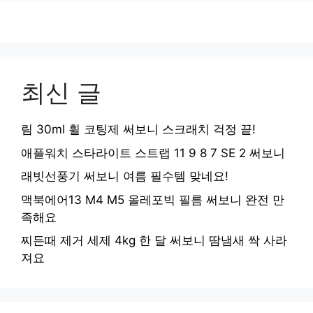
최신 글
림 30ml 휠 코팅제 써보니 스크래치 걱정 끝!
애플워치 스타라이트 스트랩 11 9 8 7 SE 2 써보니
래빗선풍기 써보니 여름 필수템 맞네요!
맥북에어13 M4 M5 올레포빅 필름 써보니 완전 만
족해요
찌든때 제거 세제 4kg 한 달 써보니 땀냄새 싹 사라
져요