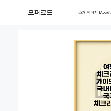
컨
텐
오퍼코드
소개 페이지 (About
츠
로
건
너
뛰
기