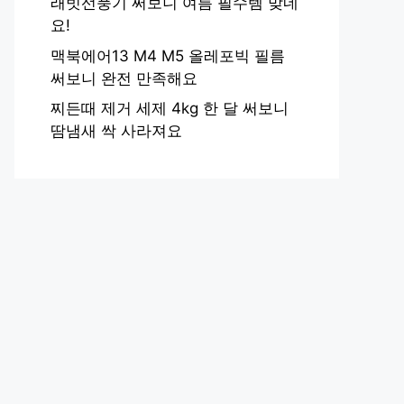
래빗선풍기 써보니 여름 필수템 맞네
요!
맥북에어13 M4 M5 올레포빅 필름
써보니 완전 만족해요
찌든때 제거 세제 4kg 한 달 써보니
땀냄새 싹 사라져요