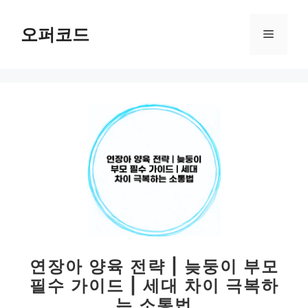
컨
텐
오퍼코드
메
츠
로
뉴
건
너
뛰
기
연장아 양육 전략 | 늦둥이 부모
필수 가이드 | 세대 차이 극복하
는 소통법