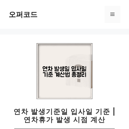
컨
텐
오퍼코드
메
츠
로
뉴
건
너
뛰
기
연차 발생기준일 입사일 기준 |
연차휴가 발생 시점 계산