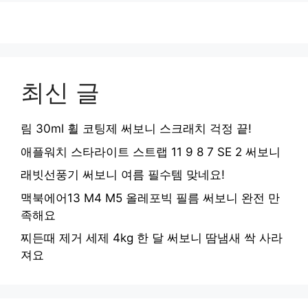
최신 글
림 30ml 휠 코팅제 써보니 스크래치 걱정 끝!
애플워치 스타라이트 스트랩 11 9 8 7 SE 2 써보니
래빗선풍기 써보니 여름 필수템 맞네요!
맥북에어13 M4 M5 올레포빅 필름 써보니 완전 만
족해요
찌든때 제거 세제 4kg 한 달 써보니 땀냄새 싹 사라
져요