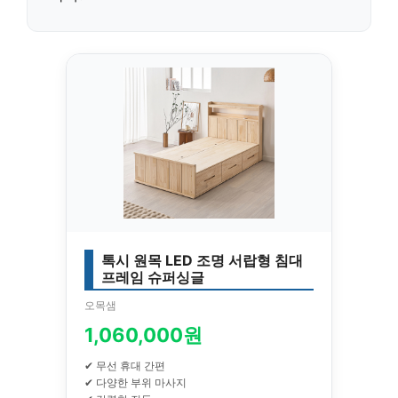
톡시 원목 LED 조명 서랍형 침대
프레임 슈퍼싱글
오목샘
1,060,000원
✔ 무선 휴대 간편
✔ 다양한 부위 마사지