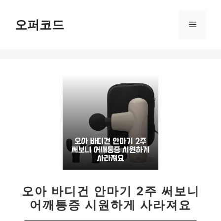
컨
텐
오퍼코드
메
츠
로
뉴
건
너
뛰
기
오아 바디건 안마기 2주 써보니
어깨통증 시원하게 사라져요