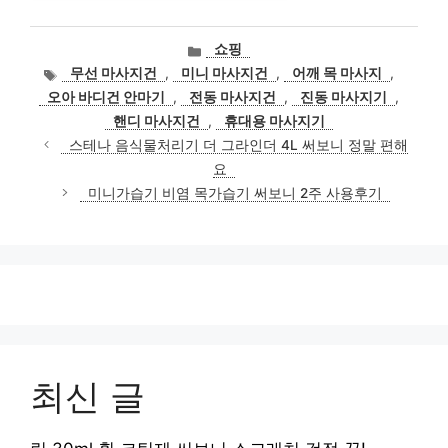
카
쇼핑
테
태
무선 마사지건
,
미니 마사지건
,
어깨 목 마사지
,
고
그
오아 바디건 안마기
,
전동 마사지건
,
진동 마사지기
,
리
핸디 마사지건
,
휴대용 마사지기
스테나 음식물처리기 더 그라인더 4L 써보니 정말 편해
요
미니가습기 비염 목가습기 써보니 2주 사용후기
최신 글