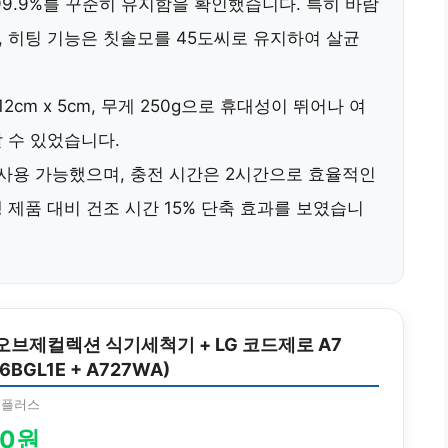
9.9%
를 꾸준히 유지함을 확인했습니다. 특히
바람
,
히팅 기능
은 칫솔모를
45도씨
로 유지하여 살균
2cm x 5cm
,
무게 250g
으로 휴대성이 뛰어나 여
 수 있었습니다.
 사용 가능
했으며,
충전 시간은 2시간
으로 효율적인
쟁 제품 대비
건조 시간 15% 단축
효과를 보였습니
 오브제컬렉션 식기세척기 + LG 코드제로 A7
E6BGL1E + A727WA)
영플러스
00원