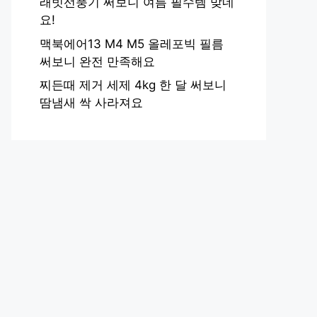
래빗선풍기 써보니 여름 필수템 맞네
요!
맥북에어13 M4 M5 올레포빅 필름
써보니 완전 만족해요
찌든때 제거 세제 4kg 한 달 써보니
땀냄새 싹 사라져요