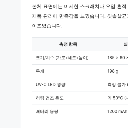
본체 표면에는 미세한 스크래치나 오염 흔적
제품 관리에 만족감을 느꼈습니다. 칫솔살균
이즈였습니다.
측정 항목
실
크기/치수 (가로x세로x높이)
185 x 60 
무게
198 g
UV-C LED 광량
측정 불가 
히팅 건조 온도
약 50°C (
배터리 용량
1200 mAh