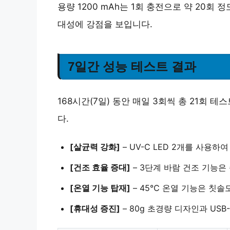
용량 1200 mAh는 1회 충전으로 약 20회
대성에 강점을 보입니다.
7일간 성능 테스트 결과
168시간(7일) 동안 매일 3회씩 총 21회
다.
[살균력 강화]
– UV-C LED 2개를 사용하
[건조 효율 증대]
–
3단계 바람 건조 기능
은
[온열 기능 탑재]
–
45℃ 온열 기능
은 칫솔
[휴대성 증진]
–
80g 초경량 디자인
과 US