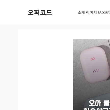
컨
텐
오퍼코드
소개 페이지 (About
츠
로
건
너
뛰
기