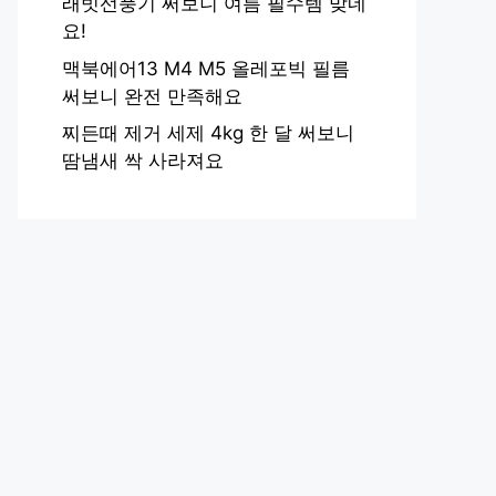
래빗선풍기 써보니 여름 필수템 맞네
요!
맥북에어13 M4 M5 올레포빅 필름
써보니 완전 만족해요
찌든때 제거 세제 4kg 한 달 써보니
땀냄새 싹 사라져요