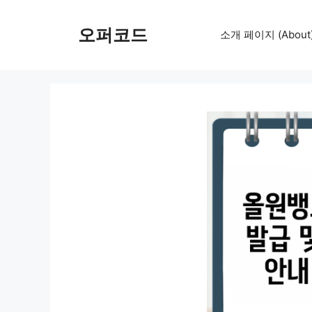
컨
텐
오퍼코드
소개 페이지 (About
츠
로
건
너
뛰
기