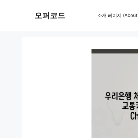
컨
텐
오퍼코드
소개 페이지 (About
츠
로
건
너
뛰
기