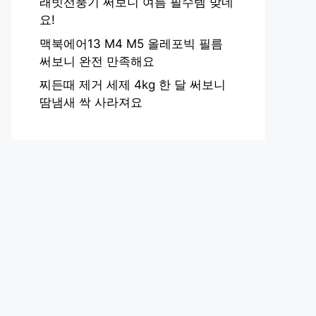
래빗선풍기 써보니 여름 필수템 맞네
요!
맥북에어13 M4 M5 올레포빅 필름
써보니 완전 만족해요
찌든때 제거 세제 4kg 한 달 써보니
땀냄새 싹 사라져요