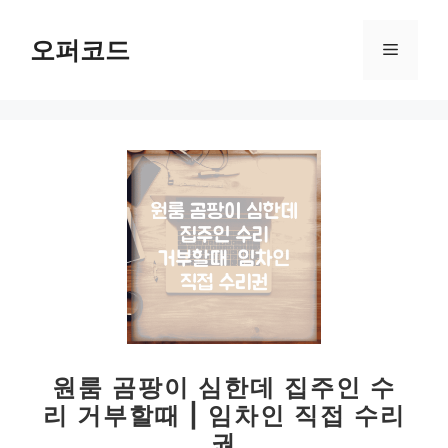
컨
텐
오퍼코드
메
츠
로
뉴
건
너
뛰
기
원룸 곰팡이 심한데 집주인 수
리 거부할때 | 임차인 직접 수리
권