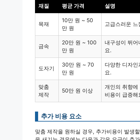
재질
평균 가격
설명
10만 원 ~ 50
목재
고급스러운 느
만 원
20만 원 ~ 100
내구성이 뛰어나
금속
만 원
요.
30만 원 ~ 70
다양한 디자인과
도자기
만 원
요.
맞춤
개인의 취향에
50만 원 이상
제작
비용이 급증해
추가 비용 요소
맞춤 제작을 원하실 경우, 추가비용이 발생할
을 새기는 경우에는 다음과 같은 요금이 추가