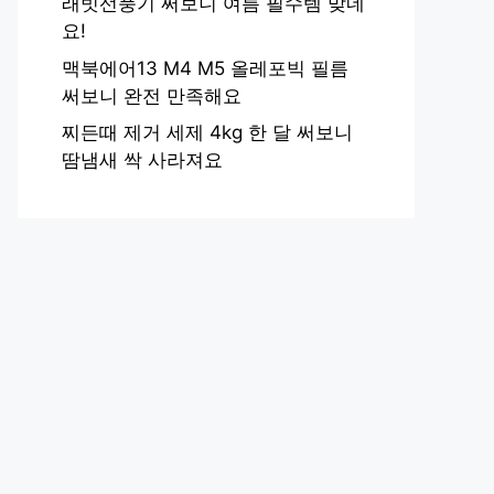
래빗선풍기 써보니 여름 필수템 맞네
요!
맥북에어13 M4 M5 올레포빅 필름
써보니 완전 만족해요
찌든때 제거 세제 4kg 한 달 써보니
땀냄새 싹 사라져요