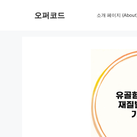
컨
텐
오퍼코드
소개 페이지 (About
츠
로
건
너
뛰
기